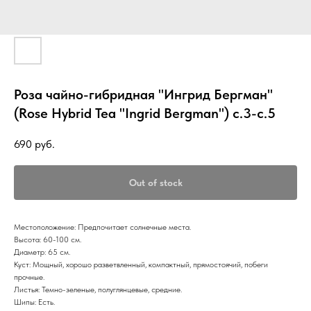
Роза чайно-гибридная "Ингрид Бергман"
(Rose Hybrid Tea "Ingrid Bergman") с.3-с.5
690
руб.
Out of stock
Местоположение: Предпочитает солнечные места.
Высота: 60-100 см.
Диаметр: 65 см.
Куст: Мощный, хорошо разветвленный, компактный, прямостоячий, побеги
прочные.
Листья: Темно-зеленые, полуглянцевые, средние.
Шипы: Есть.