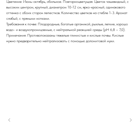
Цветение: Июнь-октябрь, обильное. Повторноцветущая. Цветок чашевидный, с
высоким центром, крупный, диаметром 10-12 см, ярко-красный, одинакового
оттенка с обоих сторон лепестков. Количество цветков на стебле 1-3. Аромат
слабый, с пряными нотками.
Требования к почве: Плодородные, богатые органикой, рыхлые, легкие, хорошо
водо- и воздухопроницаемые, с нейтральной реакцией среды (рН 6,8 – 7,0).
Примечания: Противопоказаны тяжелые глинистые и кислые почвы. Кислые
нужно предварительно нейтрализовать с помощью доломитовой муки.