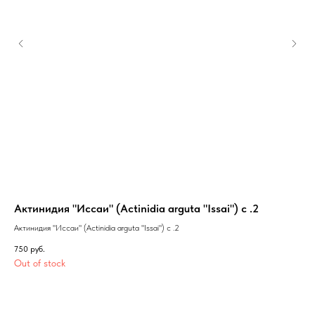
Актинидия "Иссаи" (Actinidia arguta "Issai") с .2
Ря
Актинидия "Иссаи" (Actinidia arguta "Issai") с .2
Ряб
750
руб.
1 5
Out of stock