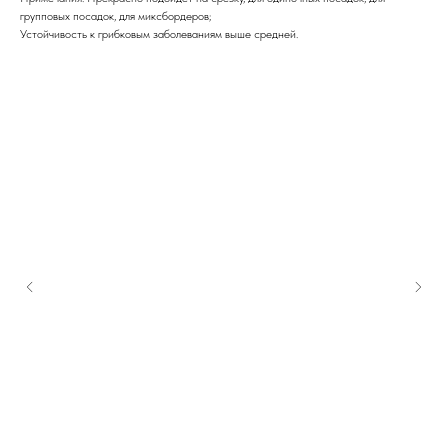
групповых посадок, для миксбордеров;
Устойчивость к грибковым заболеваниям выше средней.