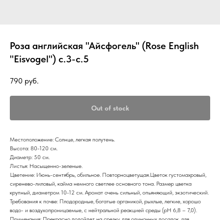
Роза английская "Айсфогель" (Rose English
"Eisvogel") с.3-с.5
790
руб.
Out of stock
Местоположение: Солнце, легкая полутень.
Высота: 80-120 см.
Диаметр: 50 см.
Листья: Насыщенно-зеленые.
Цветение: Июнь-сентябрь, обильное. Повторноцветущая.Цветок густомахровый,
сиренево-лиловый, кайма немного светлее основного тона. Размер цветка
крупный, диаметром 10-12 см. Аромат очень сильный, опьяняющий, экзотический.
Требования к почве: Плодородные, богатые органикой, рыхлые, легкие, хорошо
водо- и воздухопроницаемые, с нейтральной реакцией среды (рН 6,8 – 7,0).
Примечания: Прекрасно подойдет на срезку, для одиночных посадок, для