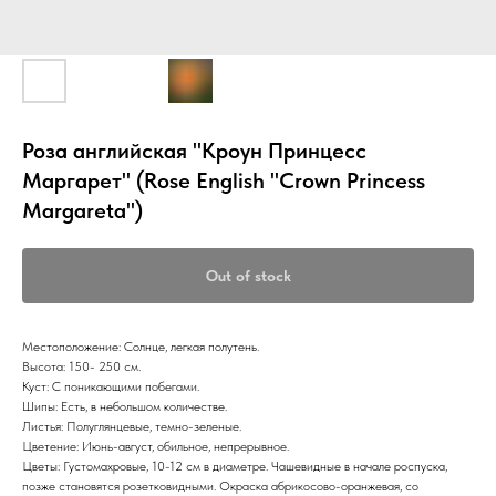
Роза английская "Кроун Принцесс
Маргарет" (Rose English "Crown Princess
Margareta")
Out of stock
Местоположение: Солнце, легкая полутень.
Высота: 150- 250 см.
Куст: С поникающими побегами.
Шипы: Есть, в небольшом количестве.
Листья: Полуглянцевые, темно-зеленые.
Цветение: Июнь-август, обильное, непрерывное.
Цветы: Густомахровые, 10-12 см в диаметре. Чашевидные в начале роспуска,
позже становятся розетковидными. Окраска абрикосово-оранжевая, со