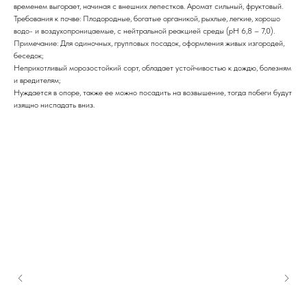
временем выгорает, начиная с внешних лепестков. Аромат сильный, фруктовый.
Требования к почве: Плодородные, богатые органикой, рыхлые, легкие, хорошо
водо- и воздухопроницаемые, с нейтральной реакцией среды (рН 6,8 – 7,0).
Примечание: Для одиночных, групповых посадок, оформления живых изгородей,
беседок;
Неприхотливый морозостойкий сорт, обладает устойчивостью к дождю, болезням
и вредителям;
Нуждается в опоре, также ее можно посадить на возвышение, тогда побеги будут
изящно ниспадать вниз.