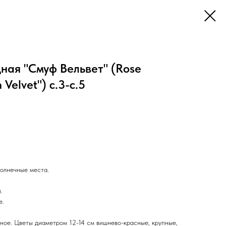
ная "Смуф Вельвет" (Rose
Velvet") с.3-с.5
олнечные места.
.
е.
ное. Цвeты диаметром 12-14 см вишнево-красные, крупные,