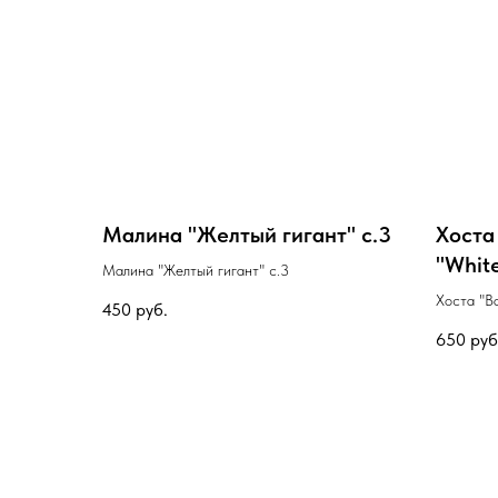
Малина "Желтый гигант" с.3
Хоста
"White
Малина "Желтый гигант" с.3
Хоста "Ва
450
руб.
М с.1,6
650
руб