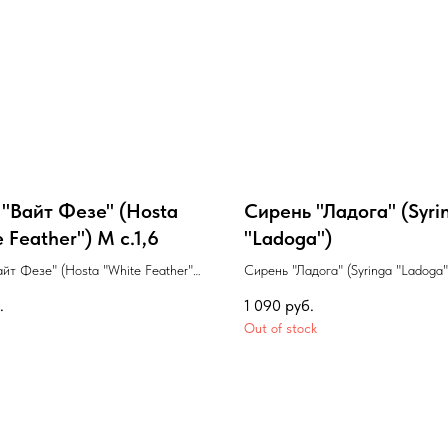
 "Вайт Фезе" (Hosta
Сирень "Ладога" (Syri
 Feather") М с.1,6
"Ladoga")
йт Фезе" (Hosta "White Feather")
Сирень "Ладога" (Syringa "Ladoga"
.
1 090
руб.
Out of stock