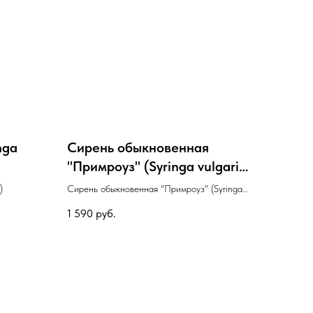
nga
Сирень обыкновенная
"Примроуз" (Syringa vulgaris
"Primrose") с.3
)
Сирень обыкновенная "Примроуз" (Syringa
vulgaris "Primrose") с.3
1 590
руб.