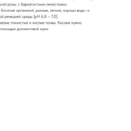
ной розы, с бархатистыми лепестками.
 богатые органикой, рыхлые, легкие, хорошо водо- и
й реакцией среды (рН 6,8 – 7,0).
елые глинистые и кислые почвы. Кислые нужно
 помощью доломитовой муки.