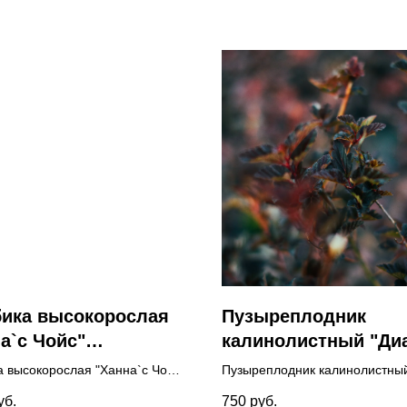
бика высокорослая
Пузыреплодник
а`с Чойс"
калинолистный "Ди
cinium corymbosum
(Physocarpus оpulifo
а высокорослая "Ханна`с Чойс"
Пузыреплодник калинолистны
ah`s Choice")
"Diablo") с.3 40-60
ium corymbosum "Hannah`s
"Диабло" (Physocarpus оpulifoli
уб.
750
руб.