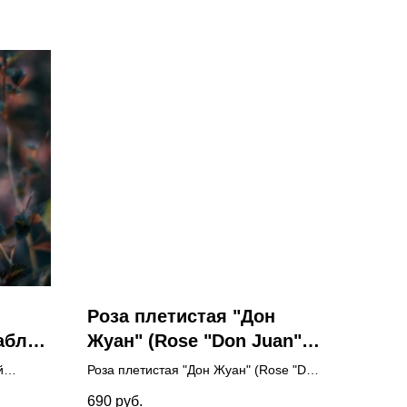
Роза плетистая "Дон
абло"
Жуан" (Rose "Don Juan")
lius
с.3-с.5
й
Роза плетистая "Дон Жуан" (Rose "Don
us
Juan") с.3-с.5
690
руб.