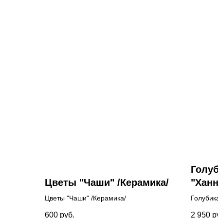
Голу
Цветы "Чаши" /Керамика/
"Ханн
(Vac
Цветы "Чаши" /Керамика/
Голубик
"Hann
(Vaccin
600
руб.
2 950
р