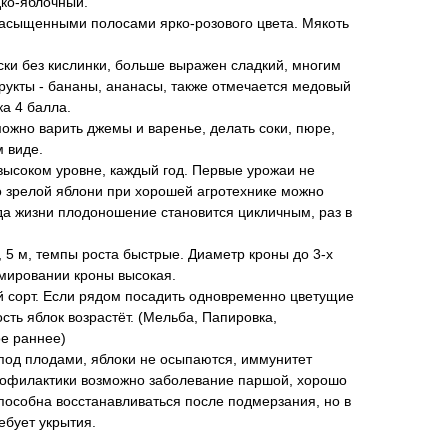
дко-яблочный.
насыщенными полосами ярко-розового цвета. Мякоть
ски без кислинки, больше выражен сладкий, многим
рукты - бананы, ананасы, также отмечается медовый
ка 4 балла.
ожно варить джемы и варенье, делать соки, пюре,
м виде.
высоком уровне, каждый год. Первые урожаи не
о зрелой яблони при хорошей агротехнике можно
года жизни плодоношение становится цикличным, раз в
 5 м, темпы роста быстрые. Диаметр кроны до 3-х
мировании кроны высокая.
сорт. Если рядом посадить одновременно цветущие
сть яблок возрастёт. (Мельба, Папировка,
ое раннее)
под плодами, яблоки не осыпаются, иммунитет
профилактики возможно заболевание паршой, хорошо
пособна восстанавливаться после подмерзания, но в
ебует укрытия.