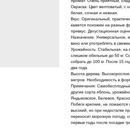
Аромат: Очень приятный, сла
Окраска: Цвет желтоватый, с 
белая, сочная и нежная.
Вкус: Оригинальный, практиче
кажется похожим на разные ф
привкус. Дегустационная оцен
Назначение: Универсальное, м
вино или употреблять в свеже
Урожайность: Стабильная, на 
слишком обильные до 50 кг. С
собрать до 100 кг. После 15 
два года.
Высота дерева: Высокорослое,
метров. Необходимость в фор
Примечания: Самобесплодный 
другие сорта яблонь, урожайно
Яндыковское, Белевое, Красн
Побеги крепкие, не ломаются 
высокий, но при недостатке 
переносит морозную погоду, с
первые годы после посадки тр