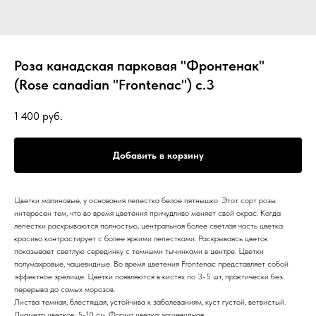
Роза канадская парковая "Фронтенак"
(Rose canadian "Frontenac") с.3
1 400
руб.
Добавить в корзину
Цветки малиновые, у основания лепестка белое пятнышко. Этот сорт розы
интересен тем, что во время цветения причудливо меняет свой окрас. Когда
лепестки раскрываются полностью, центральная более светлая часть цветка
красиво контрастирует с более яркими лепестками. Раскрываясь цветок
показывает светлую серединку с темными тычинками в центре. Цветки
полумахровые, чашевидные. Во время цветения Frontenac представляет собой
эффектное зрелище. Цветки появляются в кистях по 3-5 шт, практически без
перерыва до самых морозов.
Листва темная, блестящая, устойчива к заболеваниям, куст густой, ветвистый.
Диаметр цветков: 5-10 см. Форма цветка: чашевидная.