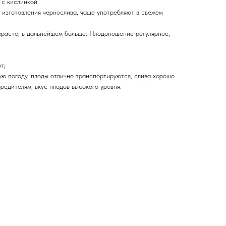
 с кислинкой.
 изготовления чернослива, чаще употребляют в свежем
зрасте, в дальнейшем больше. Плодоношение регулярное,
т;
ю погоду, плоды отлично транспортируются, слива хорошо
редителям, вкус плодов высокого уровня.