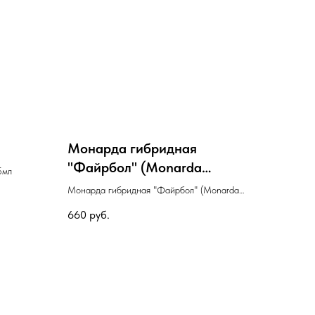
Монарда гибридная
"Файрбол" (Monarda
5мл
hybrida "Fireball")
Монарда гибридная "Файрбол" (Monarda
hybrida "Fireball")
660
руб.