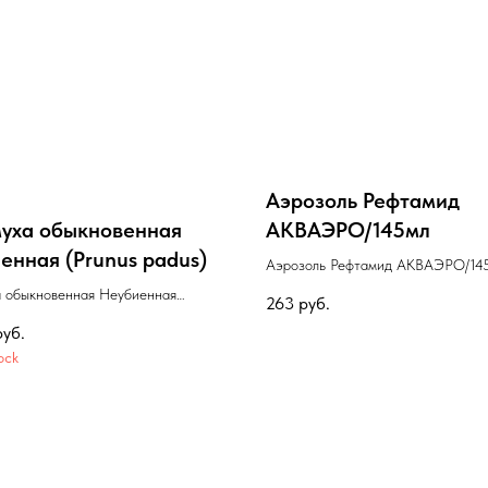
Аэрозоль Рефтамид
уха обыкновенная
АКВАЭРО/145мл
енная (Prunus padus)
Аэрозоль Рефтамид АКВАЭРО/14
 обыкновенная Неубиенная
263
руб.
adus)
руб.
ock