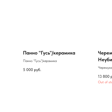
Панно "Гусь"/керамика
Черем
Неуби
Панно "Гусь"/керамика
Черемуха
5 000
руб.
(Prunus p
13 800
Out of st