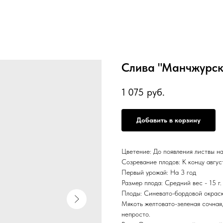
Слива "Манчжурска
1 075
руб.
Добавить в корзину
Цветение: До появления листвы на
Созревание плодов: К концу август
Первый урожай: На 3 год
Размер плода: Средний вес - 15 г.
Плоды: Синевато-бордовой окраск
Мякоть желтовато-зеленая сочная,
непросто.