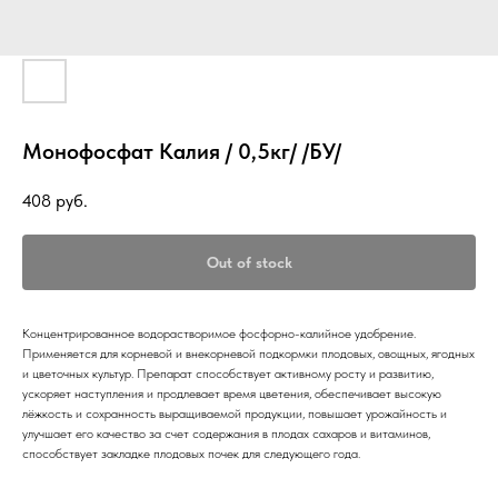
Монофосфат Калия / 0,5кг/ /БУ/
408
руб.
Out of stock
Концентрированное водорастворимое фосфорно-калийное удобрение.
Применяется для корневой и внекорневой подкормки плодовых, овощных, ягодных
и цветочных культур. Препарат способствует активному росту и развитию,
ускоряет наступления и продлевает время цветения, обеспечивает высокую
лёжкость и сохранность выращиваемой продукции, повышает урожайность и
улучшает его качество за счет содержания в плодах сахаров и витаминов,
способствует закладке плодовых почек для следующего года.