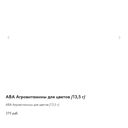
АВА Агровитамины для цветов /13,5 г/
Ма
-с.5
АВА Агровитамины для цветов /13,5 г/
Мал
275
руб.
25