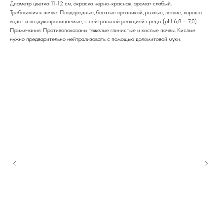
Диаметр цветка 11-12 см, окраска черно-красная, аромат слабый.
Требования к почве: Плодородные, богатые органикой, рыхлые, легкие, хорошо
водо- и воздухопроницаемые, с нейтральной реакцией среды (рН 6,8 – 7,0).
Примечания: Противопоказаны тяжелые глинистые и кислые почвы. Кислые
нужно предварительно нейтрализовать с помощью доломитовой муки.