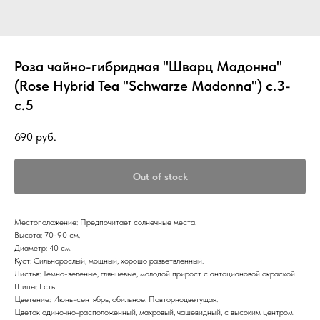
Роза чайно-гибридная "Шварц Мадонна"
(Rose Hybrid Tea "Schwarze Madonna") с.3-
с.5
690
руб.
Out of stock
Местоположение: Предпочитает солнечные места.
Высота: 70-90 см.
Диаметр: 40 см.
Куст: Сильнорослый, мощный, хорошо разветвленный.
Листья: Темно-зеленые, глянцевые, молодой прирост с антоциановой окраской.
Шипы: Есть.
Цветение: Июнь-сентябрь, обильное. Повторноцветущая.
Цветок одиночно-расположенный, махровый, чашевидный, с высоким центром.