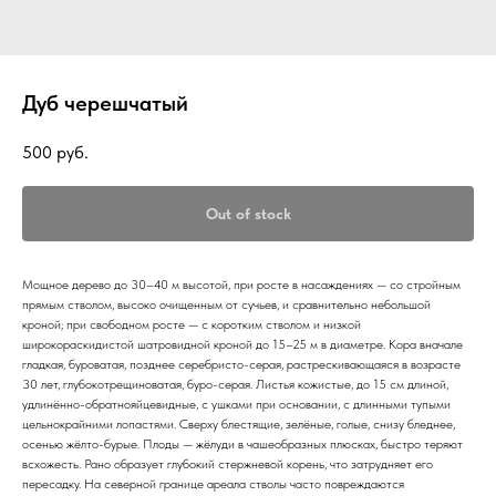
Дуб черешчатый
500
руб.
Out of stock
Мощное дерево до 30–40 м высотой, при росте в насаждениях — со стройным
прямым стволом, высоко очищенным от сучьев, и сравнительно небольшой
кроной; при свободном росте — с коротким стволом и низкой
широкораскидистой шатровидной кроной до 15–25 м в диаметре. Кора вначале
гладкая, буроватая, позднее серебристо-серая, растрескивающаяся в возрасте
30 лет, глубокотрещиноватая, буро-серая. Листья кожистые, до 15 см длиной,
удлинённо-обратнояйцевидные, с ушками при основании, с длинными тупыми
цельнокрайними лопастями. Сверху блестящие, зелёные, голые, снизу бледнее,
осенью жёлто-бурые. Плоды — жёлуди в чашеобразных плюсках, быстро теряют
всхожесть. Рано образует глубокий стержневой корень, что затрудняет его
пересадку. На северной границе ареала стволы часто повреждаются