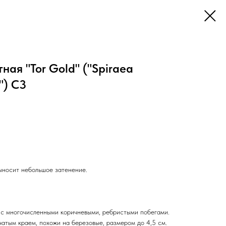
ная "Tor Gold" ("Spiraea
d") С3
ыносит небольшое затенение.
 с многочисленными коричневыми, ребристыми побегами.
атым краем, похожи на березовые, размером до 4,5 см.