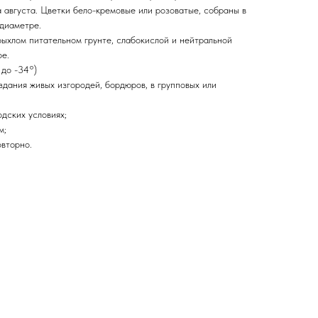
 августа. Цветки бело-кремовые или розоватые, собраны в
 диаметре.
рыхлом питательном грунте, слабокислой и нейтральной
е.
 до -34°)
дания живых изгородей, бордюров, в групповых или
одских условиях;
м;
овторно.