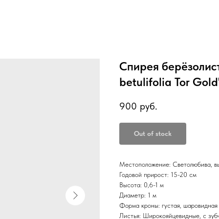
Спирея берёзолист
betulifolia Tor Gol
900
руб.
Out of stock
Местоположение: Светолюбива, в
Годовой прирост: 15-20 см
Высота: 0,6-1 м
Диаметр: 1 м
Форма кроны: густая, шаровидная
Листья: Широкояйцевидные, с зубч