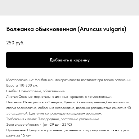
Волжанка обыкновенная (Aruncus vulgaris)
250
руб.
Добавить в корзину
Местоположение: Наибольшей декоративности достигает при легком затенении.
Высота: 110-200 см.
Стебли: Прямостоячие, облиственные.
Листья: Сложные, перистые, на длинных черешках, с прилистниками.
Цветение: Июнь, длится 2-3 недели. Цветки обоеполые, мелкие, беловатые или
слегка зеленоватые, собраны в метельчатые, довольно раскидистые соцветия 40-
50 см длиной. Цветение сопровождается медовым ароматом.
Требования к почве: Плодородные, достаточно увлажненные.
Зона зимостойкости: 4 (от -29 до - 23°С)
Примечания: Прекрасное растение для теневого сада; выращивается на одном
месте до 10 лет;