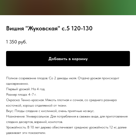
Вишня "Жуковская" с.5 120-130
1 350
руб.
Добавить в корзину
Полное созревание плодов: Со 2 декады июля. Отдача урожая происходит
одновременно.
Первый урожай: На 4 год.
Размер плода: 4-7 г.
Окраска: Темно-красная. Мякоть плотная и сочная, со среднего размера
косточкой, хорошо отделяемой от ткани.
Вкус: Плоды сладкие с кислинкой, очень приятные на вкус.
Назначение: Универсальное. Для потребления в свежем виде, для приготовления
сладких десертов, варений, компотов.
Урожайность: В 10 лет дерево обеспечивает среднюю урожайность 12 кг, далее
удваивает эти показатели.