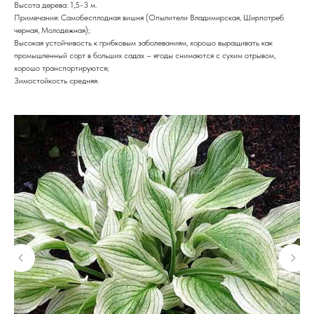
Высота дерева: 1,5-3 м.
Примечания: Самобесплодная вишня (Опылители Владимирская, Ширпотреб
черная, Молодежная);
Высокая устойчивость к грибковым заболеваниям, хорошо выращивать как
промышленный сорт в больших садах – ягоды снимаются с сухим отрывом,
хорошо транспортируются;
Зимостойкость средняя.