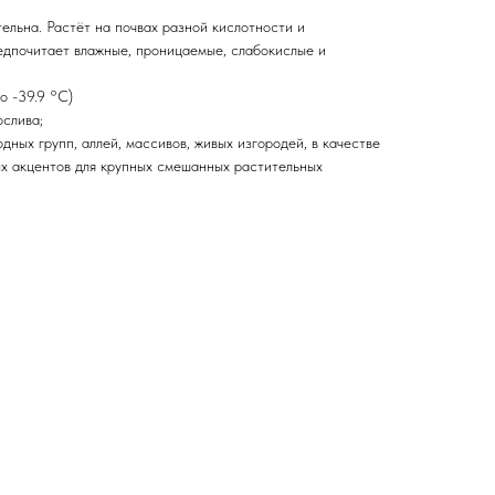
ельна. Растёт на почвах разной кислотности и
едпочитает влажные, проницаемые, слабокислые и
о -39.9 °С)
слива;
ных групп, аллей, массивов, живых изгородей, в качестве
ых акцентов для крупных смешанных растительных