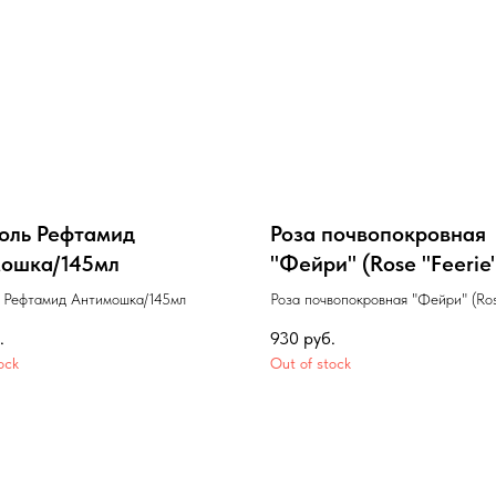
оль Рефтамид
Роза почвопокровная
ошка/145мл
"Фейри" (Rose "Feerie"
Розовая/ С.3-С.4
 Рефтамид Антимошка/145мл
Роза почвопокровная "Фейри" (Ro
"Feerie")/ Розовая/ С.3-С.4
.
930
руб.
ock
Out of stock