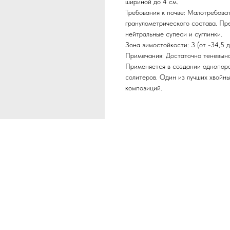
шириной до 4 см.
Требования к почве: Малотребоват
гранулометрического состава. Пр
нейтральные супеси и суглинки.
Зона зимостойкости: 3 (от -34,5 д
Примечания: Достаточно теневыно
Применяется в создании однопород
солитеров. Один из лучших хвойн
композиций.