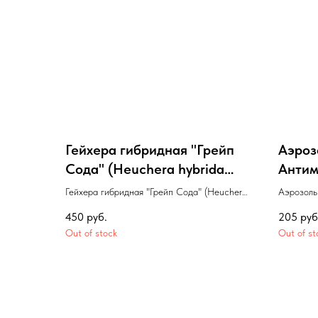
Гейхера гибридная "Грейп
Аэроз
Сода" (Heuchera hybrida
Антим
"Grape Soda") с.1,6
Гейхера гибридная "Грейп Сода" (Heuchera
Аэрозоль
hybrida "Grape Soda") с.1,6
450
руб.
205
руб
Out of stock
Out of st