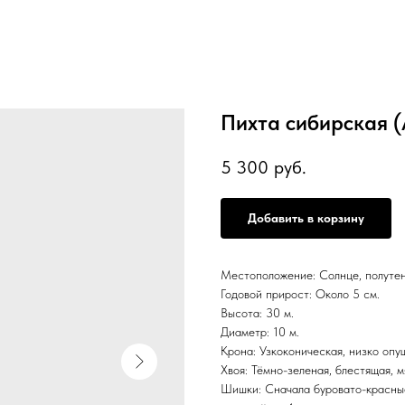
Пихта сибирская (A
5 300
руб.
Добавить в корзину
Местоположение: Солнце, полутен
Годовой прирост: Около 5 см.
Высота: 30 м.
Диаметр: 10 м.
Крона: Узкоконическая, низко опу
Хвоя: Тёмно-зеленая, блестящая, 
Шишки: Сначала буровато-красные