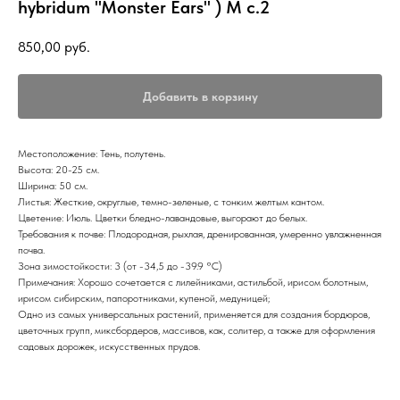
hybridum "Monster Ears" ) M с.2
850,00
руб.
Добавить в корзину
Местоположение: Тень, полутень.
Высота: 20-25 см.
Ширина: 50 см.
Листья: Жесткие, округлые, темно-зеленые, с тонким желтым кантом.
Цветение: Июль. Цветки бледно-лавандовые, выгорают до белых.
Требования к почве: Плодородная, рыхлая, дренированная, умеренно увлажненная
почва.
Зона зимостойкости: 3 (от -34,5 до -39.9 °С)
Примечания: Хорошо сочетается с лилейниками, астильбой, ирисом болотным,
ирисом сибирским, папоротниками, купеной, медуницей;
Одно из самых универсальных растений, применяется для создания бордюров,
цветочных групп, миксбордеров, массивов, как, солитер, а также для оформления
садовых дорожек, искусственных прудов.