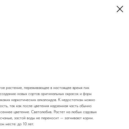
тое растение, переживающее в настоящее время пик
 созданию новых сортов оригинальных окрасок и форм
икаких наркотических алкалоидов. К недостаткам можно
сть, так как после цветения надземная часть обычно
есеннее цветение. Светолюбив. Растет на любых садовых
счаные, застой воды не переносит — загнивают корни.
м месте: до 10 лет.