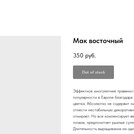
Мак восточный
350
руб.
Out of stock
Эффектное многолетнее травянис
популярности в Европе благодаря
цветка. Абсолютно не содержит н
отнести нестабильную декоративно
отмирает. Но все компенсирует в
почвах, предпочитает рыхлые супе
Длительность выращивания на одно