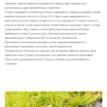
Цветение: Цветки средние, колокольчатой формы, ярко окрашенные,
расположены в двух-трехцветковых соцветиях.
Плоды: Созревают в начале июля. Ягоды шаровидные, среднего размера, иногда
довольно крупные, массой от 2,4 до 6,5 г. Цвет может варьироваться от
рубинового до почти черного в зависимости от освещения и степени спелости
ягод. Есть легкий сизый налет. Кожица тонкая. Мякоть малинового цвета, сочная,
семян немного. Вкус сладко-кислый. Дегустационная оценка 4,9 балла.
Требования к почве: Суглинки, грунт, обогащенный органикой, легкие,
дренированные, слабокислые (рН не менее 6), нейтральные.
Примечания: Самоплодная культура, но для повышения урожайности
рекомендуют высаживать несколько сортов крыжовника;
Универсального назначения, подходит для заморозки, варений, джемов, желе,
перегонки сока. По вкусу сок вкусный, чуть терпкий, похож на гранатовый;
Срок отдачи урожая растянутый. Плоды устойчивы к растрескиванию и
осыпанию.