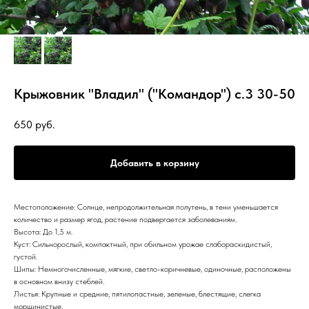
Крыжовник "Владил" ("Командор") с.3 30-50
650
руб.
Добавить в корзину
Местоположение: Солнце, непродолжительная полутень, в тени уменьшается
количество и размер ягод, растение подвергается заболеваниям.
Высота: До 1,5 м.
Куст: Сильнорослый, компактный, при обильном урожае слабораскидистый,
густой.
Шипы: Немногочисленные, мягкие, светло-коричневые, одиночные, расположены
в основном внизу стеблей.
Листья: Крупные и средние, пятилопастные, зеленые, блестящие, слегка
морщинистые.