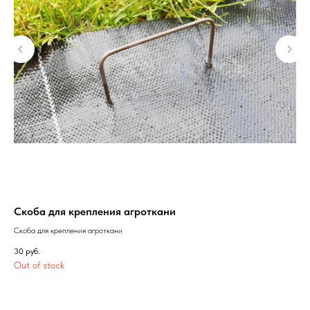
Скоба для крепления агроткани
Ба
th
Скоба для крепления агроткани
Бар
30
руб.
(Be
Out of stock
1 2