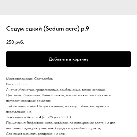
Седум едкий (Sedum acre) р.9
250
руб.
Добавить в корзину
Местоположение: Светолюбив.
Высота: 10 см.
Листья: Мясистые, продолговатые, ромбовидные, темно-зеленые.
Цветение: Июнь-июль. Цветки мелкие, золотисто-желтые, собраны в
полузонтиковидные соцветия.
Требования к почве: Не требователен, засухоустойчив, не переносит
переувлажнения.
Зона зимостойкости: 4 (от -29 до - 23°С)
Примечания: Эффектное, неприхотливое, почвопокровное растение для
цветочных групп, рокариев, миксбордеров, гравийных садиков;
Сок может вызывать раздражение кожи.