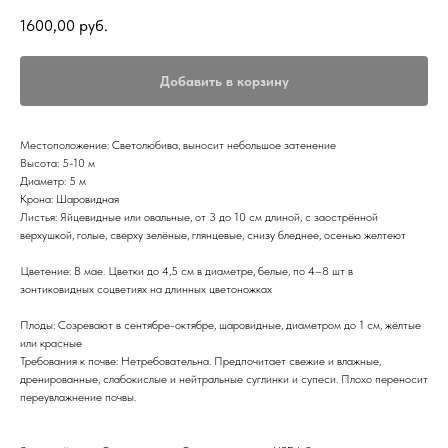
1600,00
руб.
Добавить в корзину
Местоположение: Светолюбива, выносит небольшое затенение
Высота: 5-10 м
Диаметр: 5 м
Крона: Шаровидная
Листья: Яйцевидные или овальные, от 3 до 10 см длиной, с заострённой
верхушкой, голые, сверху зелёные, глянцевые, снизу бледнее, осенью желтеют
Цветение: В мае. Цветки до 4,5 см в диаметре, белые, по 4–8 шт в
зонтиковидных соцветиях на длинных цветоножках
Плоды: Созревают в сентябре-октябре, шаровидные, диаметром до 1 см, жёлтые
или красные
Требования к почве: Нетребовательна. Предпочитает свежие и влажные,
дренированные, слабокислые и нейтральные суглинки и супеси. Плохо переносит
переувлажнение почвы.