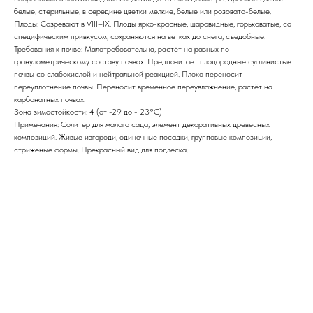
белые, стерильные, в середине цветки мелкие, белые или розовато-белые.
Плоды: Созревают в VІІІ–ІХ. Плоды ярко-красные, шаровидные, горьковатые, со
специфическим привкусом, сохраняются на ветках до снега, съедобные.
Требования к почве: Малотребовательна, растёт на разных по
гранулометрическому составу почвах. Предпочитает плодородные суглинистые
почвы со слабокислой и нейтральной реакцией. Плохо переносит
переуплотнение почвы. Переносит временное переувлажнение, растёт на
карбонатных почвах.
Зона зимостойкости: 4 (от -29 до - 23°С)
Примечания: Солитер для малого сада, элемент декоративных древесных
композиций. Живые изгороди, одиночные посадки, групповые композиции,
стриженые формы. Прекрасный вид для подлеска.