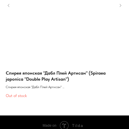
Спирея японская "Дабл Плей Артисан" (Spiraea
Яб
japonica "Double Play Artisan")
Ябл
Спирея японская "Дабл Плей Артисан"
3 2
(Spiraea japonica "Double Play Artisan")
Out
Out of stock
Tilda
Made on