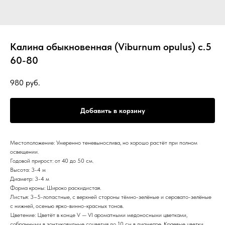
Калина обыкновенная (Viburnum opulus) с.5
60-80
980
руб.
Добавить в корзину
Местоположение: Умеренно теневынослива, но хорошо растёт при полном
освещении.
Годовой прирост: от 40 до 50 см.
Высота: 3-4 м
Диаметр: 3-4 м
Форма кроны: Широко раскидистая.
Листья: 3–5-лопастные, с верхней стороны тёмно-зелёные и серовато-зелёные
с нижней, осенью ярко-винно-красных тонов.
Цветение: Цветёт в конце V — VІ ароматными медоносными цветками,
собранными в зонтиковидные соцветия до 10 см в диаметре. Краевые цветки