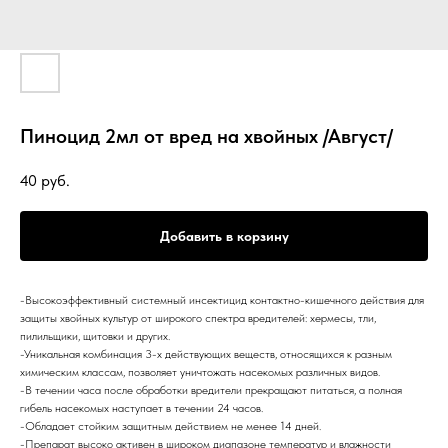
Пиноцид 2мл от вред на хвойных /Август/
40
руб.
Добавить в корзину
-Высокоэффективный системный инсектицид контактно-кишечного действия для
защиты хвойных культур от широкого спектра вредителей: хермесы, тли,
пилильщики, щитовки и других.
-Уникальная комбинация 3-х действующих веществ, относящихся к разным
химическим классам, позволяет уничтожать насекомых различных видов.
-В течении часа после обработки вредители прекращают питаться, а полная
гибель насекомых наступает в течении 24 часов.
-Обладает стойким защитным действием не менее 14 дней.
-Препарат высоко активен в широком диапазоне температур и влажности