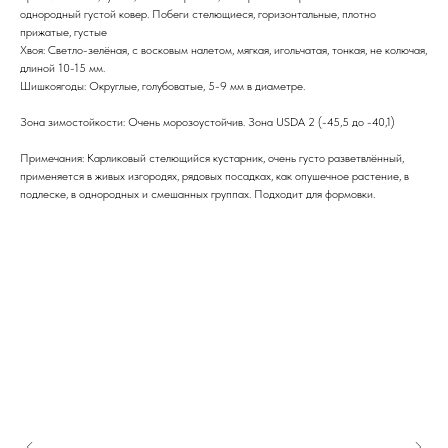
однородный густой ковер. Побеги стелющиеся, горизонтальные, плотно
прижатые, густые
Хвоя: Светло-зелёная, с восковым налетом, мягкая, игольчатая, тонкая, не колючая,
длиной 10-15 мм.
Шишкоягоды: Округлые, голубоватые, 5-9 мм в диаметре.
Зона зимостойкости: Очень морозоустойчив. Зона USDA 2 (-45,5 до -40,1)
Примечания: Карликовый стелющийся кустарник, очень густо разветвлённый,
применяется в живых изгородях, рядовых посадках, как опушечное растение, в
подлеске, в однородных и смешанных группах. Подходит для формовки.