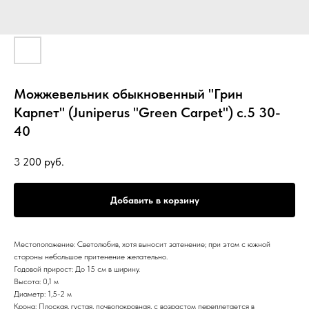
Можжевельник обыкновенный "Грин
Карпет" (Juniperus "Green Carpet") с.5 30-
40
3 200
руб.
Добавить в корзину
Местоположение: Светолюбив, хотя выносит затенение; при этом с южной
стороны небольшое притенение желательно.
Годовой прирост: До 15 см в ширину.
Высота: 0,1 м
Диаметр: 1,5-2 м
Крона: Плоская, густая, почвопокровная, с возрастом переплетается в