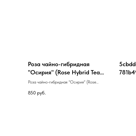
Роза чайно-гибридная
5cbdd
"Осирия" (Rose Hybrid Tea
781b4
"Osiria") с.3-с.5
Роза чайно-гибридная "Осирия" (Rose
Hybrid Tea "Osiria") с.3-с.5
850
руб.