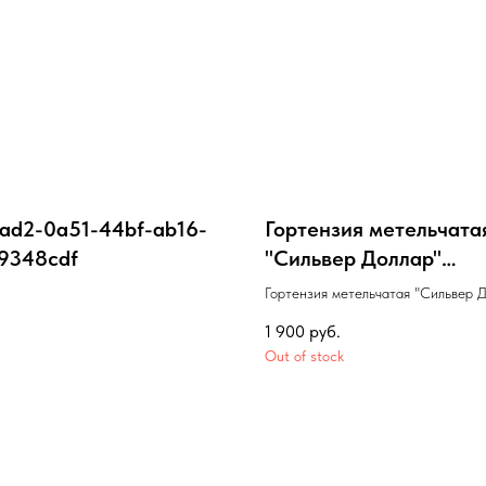
ad2-0a51-44bf-ab16-
Гортензия метельчата
9348cdf
"Сильвер Доллар"
(Hydrangea paniculata
Гортензия метельчатая "Сильвер 
"Silver Dollar") с.5 40
(Hydrangea paniculata "Silver Dollar
1 900
руб.
40-60
Out of stock