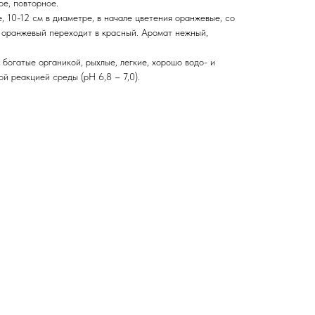
ое, повторное.
 10-12 см в диаметре, в начале цветения оранжевые, со
 оранжевый переходит в красный. Аромат нежный,
 богатые органикой, рыхлые, легкие, хорошо водо- и
й реакцией среды (рН 6,8 – 7,0).