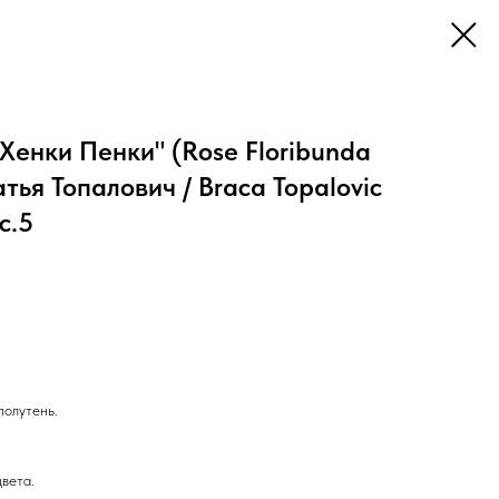
Хенки Пенки" (Rose Floribunda
тья Топалович / Braca Topalovic
с.5
полутень.
цвета.