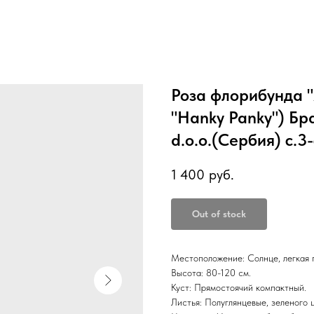
Роза флорибунда "
"Hanky Panky") Бра
d.o.o.(Сербия) с.3-
1 400
руб.
Out of stock
Местоположение: Солнце, легкая 
Высота: 80-120 см.
Куст: Прямостоячий компактный.
Листья: Полуглянцевые, зеленого 