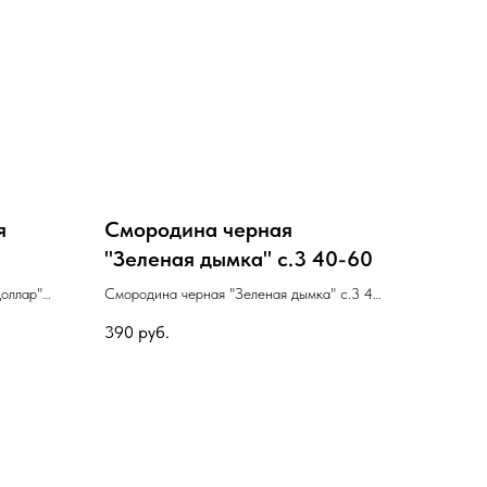
я
Смородина черная
"Зеленая дымка" с.3 40-60
Доллар"
Смородина черная "Зеленая дымка" с.3 40-
-60
") с.5
60
390
руб.