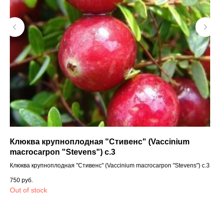
Клюква крупноплодная "Стивенс" (Vaccinium
macrocarpon "Stevens") с.3
Эу
Клюква крупноплодная "Стивенс" (Vaccinium macrocarpon "Stevens") с.3
Эус
750
руб.
35
Out of stock