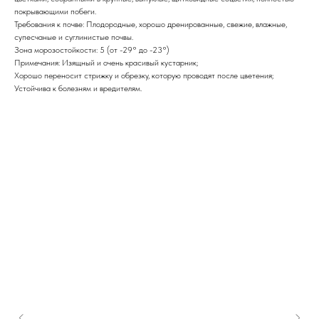
покрывающими побеги.
Требования к почве: Плодородные, хорошо дренированные, свежие, влажные,
супесчаные и суглинистые почвы.
Зона морозостойкости: 5 (от -29° до -23°)
Примечания: Изящный и очень красивый кустарник;
Хорошо переносит стрижку и обрезку, которую проводят после цветения;
Устойчива к болезням и вредителям.