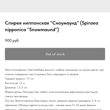
Спирея ниппонская "Сноумаунд" (Spiraea
nipponica "Snowmaund")
900
руб.
Out of stock
Местоположение: Светолюбива, выносит слабое затенение, но лучше цветет при
полном освещении; место должно быть защищено от ветров.
Годовой прирост: 15 см
Высота: до 1,5 м
Диаметр: 1,5-2 см
Форма кроны: Раскидистая, побеги многочисленные, вертикально растущие,
слегка свисающие.
Листья: Эллиптические, блестящие, темно-зеленой окраски, размером 2-4 см
Цветение: Обильно цветет в конце мая – начале июня 15-25 дней, белыми
цветками, собранными в крупные, выпуклые, щитковидные соцветия, полностью