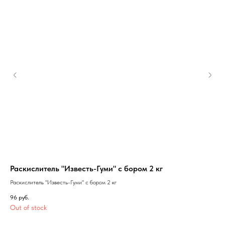
Раскислитель "Известь-Гуми" с бором 2 кг
Уд
Раскислитель "Известь-Гуми" с бором 2 кг
Удо
96
руб.
Out of stock
59