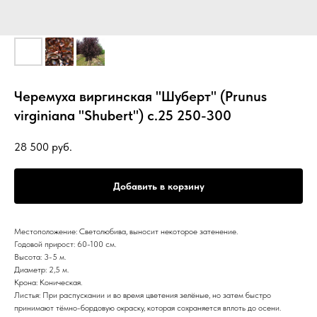
Черемуха виргинская "Шуберт" (Prunus
virginiana "Shubert") с.25 250-300
28 500
руб.
Добавить в корзину
Местоположение: Светолюбива, выносит некоторое затенение.
Годовой прирост: 60-100 см.
Высота: 3-5 м.
Диаметр: 2,5 м.
Крона: Коническая.
Листья: При распускании и во время цветения зелёные, но затем быстро
принимают тёмно-бордовую окраску, которая сохраняется вплоть до осени.