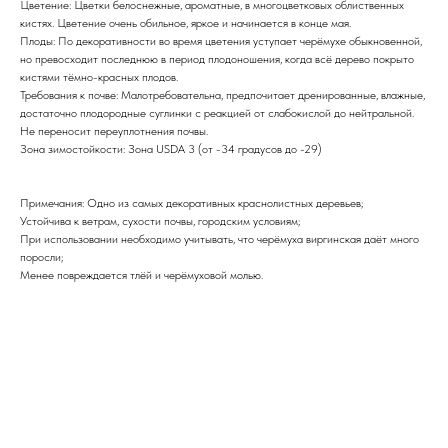
Цветение: Цветки белоснежные, ароматные, в многоцветковых облиственных
кистях. Цветение очень обильное, яркое и начинается в конце мая.
Плоды: По декоративности во время цветения уступает черёмухе обыкновенной,
но превосходит последнюю в период плодоношения, когда всё дерево покрыто
кистями тёмно-красных плодов.
Требования к почве: Малотребовательна, предпочитает дренированные, влажные,
достаточно плодородные суглинки с реакцией от слабокислой до нейтральной.
Не переносит переуплотнения почвы.
Зона зимостойкости: Зона USDA 3 (от -34 градусов до -29)
Примечания: Одно из самых декоративных краснолистных деревьев;
Устойчива к ветрам, сухости почвы, городским условиям;
При использовании необходимо учитывать, что черёмуха виргинская даёт много
поросли;
Менее повреждается тлёй и черёмуховой молью.