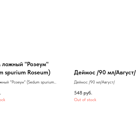
 ложный "Розеум"
m spurium Roseum)
Деймос /90 мл/Август/
жный "Розеум" (Sedum spurium
Деймос /90 мл/Август/
.
548
руб.
ock
Out of stock