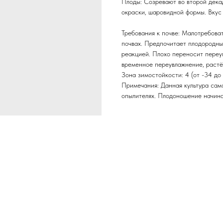
Плоды: Созревают во второй декад
окраски, шаровидной формы. Вкус 
Требования к почве: Малотребоват
почвах. Предпочитает плодородны
реакцией. Плохо переносит переу
временное переувлажнение, растё
Зона зимостойкости: 4 (от -34 до 
Примечания: Данная культура сам
опылителях. Плодоношение начинае