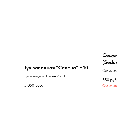
Седум
(Sedu
Туя западная "Селена" с.10
Седум ло
Туя западная "Селена" с.10
Roseum)
350
руб
5 850
руб.
Out of st