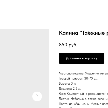
Калина "Таёжные р
850
руб.
Добавить в корзину
Местоположение: Умеренно теневы
Годовой прирост: 30-70 см.
Высота: 3 м.
Диаметр: 2,5 м.
Куст: Компактный, с раскидистой 
Листья: Небольшие, тёмно-зелёны
Цветение: Май-июнь. Мелкие цвет