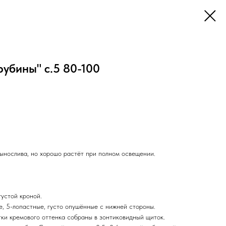
убины" с.5 80-100
нослива, но хорошо растёт при полном освещении.
густой кроной.
е, 5-лопастные, густо опушённые с нижней стороны.
ки кремового оттенка собраны в зонтиковидный щиток.