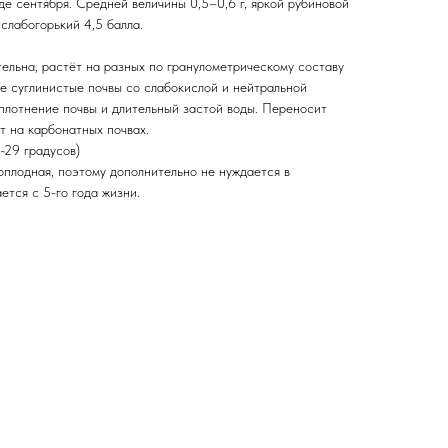
е сентября. Средней величины 0,5–0,6 г, яркой рубиновой
слабогорький 4,5 балла.
ельна, растёт на разных по гранулометрическому составу
е суглинистые почвы со слабокислой и нейтральной
плотнение почвы и длительный застой воды. Переносит
т на карбонатных почвах.
-29 градусов)
оплодная, поэтому дополнительно не нуждается в
тся с 5-го года жизни.