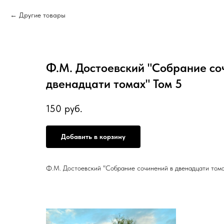
Другие товары
Ф.М. Достоевский "Собрание со
двенадцати томах" Том 5
150
руб.
Добавить в корзину
Ф.М. Достоевский "Собрание сочинений в двенадцати тома