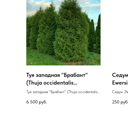
Туя западная "Брабант"
Седум
(Thuja occidentalis
Еwersi
"Brabant") с.20 100-120
Туя западная "Брабант" (Thuja occidentalis
Седум Эв
"Brabant") с.20 100-120
6 500
руб.
250
руб