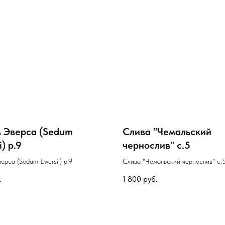
 Эверса (Sedum
Слива "Чемальский
i) р.9
чернослив" с.5
ерса (Sedum Еwersii) р.9
Слива "Чемальский чернослив" с.
.
1 800
руб.