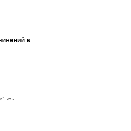
чинений в
х" Том 5