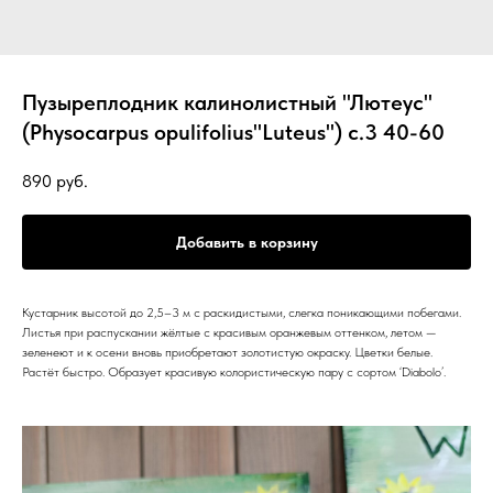
Пузыреплодник калинолистный "Лютеус"
(Physocarpus оpulifolius"Luteus") с.3 40-60
890
руб.
Добавить в корзину
Кустарник высотой до 2,5–3 м с раскидистыми, слегка поникающими побегами.
Листья при распускании жёлтые с красивым оранжевым оттенком, летом —
зеленеют и к осени вновь приобретают золотистую окраску. Цветки белые.
Растёт быстро. Образует красивую колористическую пару с сортом ‘Diabolo’.