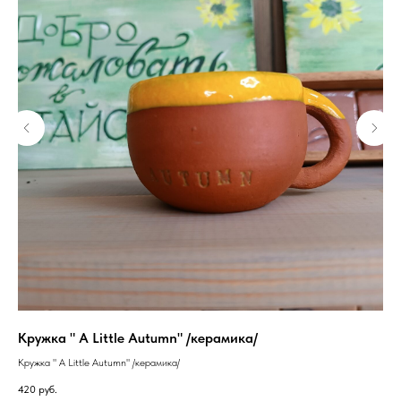
Кружка " A Little Autumn" /керамика/
Ря
"S
Кружка " A Little Autumn" /керамика/
Ряб
420
руб.