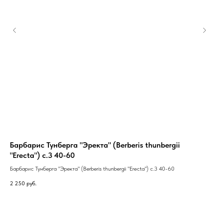
Барбарис Тунберга "Эректа" (Berberis thunbergii
Де
"Erecta") с.3 40-60
Ba
Барбарис Тунберга "Эректа" (Berberis thunbergii "Erecta") с.3 40-60
Дер
2 250
руб.
98
Out