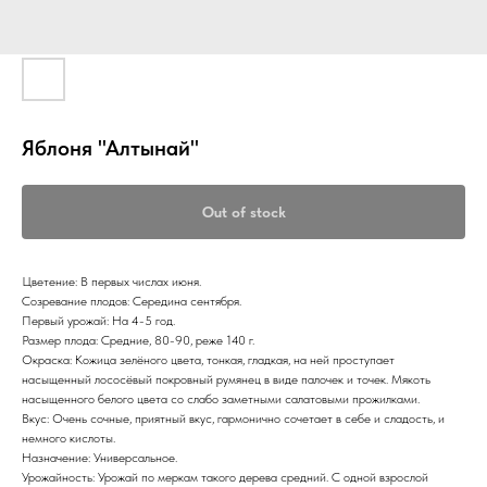
Яблоня "Алтынай"
Out of stock
Цветение: В первых числах июня.
Созревание плодов: Середина сентября.
Первый урожай: На 4-5 год.
Размер плода: Средние, 80-90, реже 140 г.
Окраска: Кожица зелёного цвета, тонкая, гладкая, на ней проступает
насыщенный лососёвый покровный румянец в виде палочек и точек. Мякоть
насыщенного белого цвета со слабо заметными салатовыми прожилками.
Вкус: Очень сочные, приятный вкус, гармонично сочетает в себе и сладость, и
немного кислоты.
Назначение: Универсальное.
Урожайность: Урожай по меркам такого дерева средний. С одной взрослой