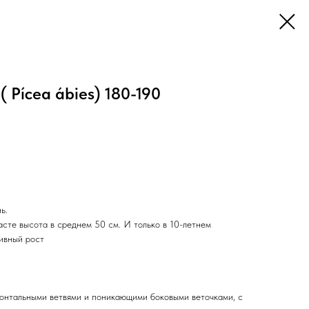
( Pícea ábies) 180-190
ь.
асте высота в среднем 50 см. И только в 10-летнем
тивный рост
онтальными ветвями и поникающими боковыми веточками, с