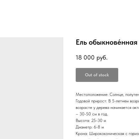
Ель обыкнове́нная 
18 000
руб.
Out of stock
Местоположение: Солнце, полутен
Годовой прирост: В 5-летнем возр
возрасте у дерева начинается ак
– 30-50 см в год.
Высота: 25-30 м
Диаметр: 6-8 м
Крона: Ширококоническая с гориз