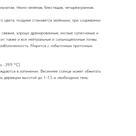
ольчатая, тёмно-зелёная, блестящая, четырёхгранная.
 цвета, позднее становятся зелёными, при созревании
т свежие, хорошо дренированные, кислые супесчаные и
сит также и все нейтральные и сильнощелочные почвы.
 заболоченность. Мирится с избыточным проточным
о -39.9 °С)
ждаются в затенении. Весеннее солнце может обжигать
ль деревцам высотой до 1–1,5 м необходима тень.