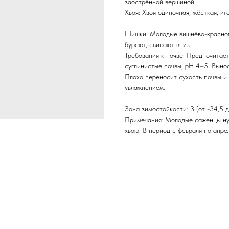
заострённой вершиной.
Хвоя: Хвоя одиночная, жёсткая, иг
Шишки: Молодые вишнёво-красного
буреют, свисают вниз.
Требования к почве: Предпочитае
суглинистые почвы, рН 4–5. Выно
Плохо переносит сухость почвы и
увлажнением.
Зона зимостойкости: 3 (от -34,5 д
Примечания: Молодые саженцы ну
хвою. В период с февраля по апре