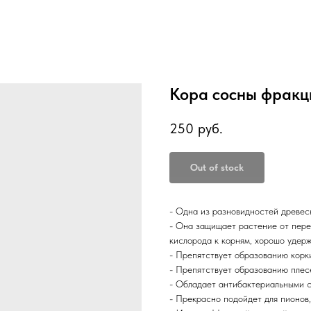
Кора сосны фракци
250
руб.
Out of stock
- Одна из разновидностей древес
- Она защищает растение от пере
кислорода к корням, хорошо удерж
- Препятствует образованию корк
- Препятствует образованию плес
- Обладает антибактериальными с
- Прекрасно подойдет для пионов,