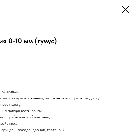
я 0-10 мм (гумус)
ной мульчи.
грева и переохлаждения, не перекрывая при этом доступ
ивает влагу;
и на поверхности почвы;
ени, грибковых заболеваний;
войствами;
 орхидей, рододендронов, гортензий;