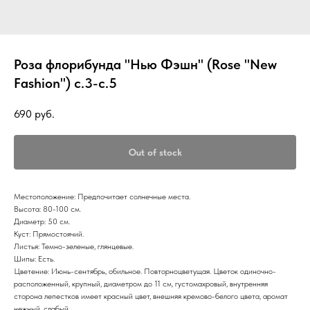
Роза флорибунда "Нью Фэшн" (Rose "New
Fashion") с.3-с.5
690
руб.
Out of stock
Местоположение: Предпочитает солнечные места.
Высота: 80-100 см.
Диаметр: 50 см.
Куст: Прямостоячий.
Листья: Темно-зеленые, глянцевые.
Шипы: Есть.
Цветение: Июнь-сентябрь, обильное. Повторноцветущая. Цветок одиночно-
расположенный, крупный, диаметром до 11 см, густомахровый, внутренняя
сторона лепестков имеет красный цвет, внешняя кремово-белого цвета, аромат
нежный, слабый.