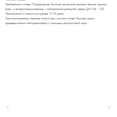
Требования к почве: Плодородные, богатые органикой, рыхлые, легкие, хорошо
водо- и воздухопроницаемые, с нейтральной реакцией среды (рН 6,8 – 7,0).
Примечания: Стойкость в срезке 12-15 дней;
Противопоказаны тяжелые глинистые и кислые почвы. Кислые нужно
предварительно нейтрализовать с помощью доломитовой муки.