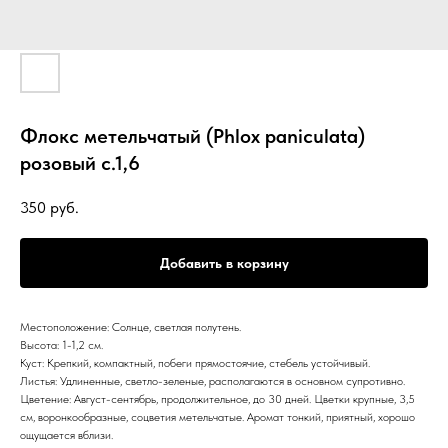
Флокс метельчатый (Phlox paniculata)
розовый с.1,6
350
руб.
Добавить в корзину
Местоположение: Солнце, светлая полутень.
Высота: 1-1,2 см.
Куст: Крепкий, компактный, побеги прямостоячие, стебель устойчивый.
Листья: Удлиненные, светло-зеленые, располагаются в основном супротивно.
Цветение: Август-сентябрь, продолжительное, до 30 дней. Цветки крупные, 3,5
см, воронкообразные, соцветия метельчатые. Аромат тонкий, приятный, хорошо
ощущается вблизи.