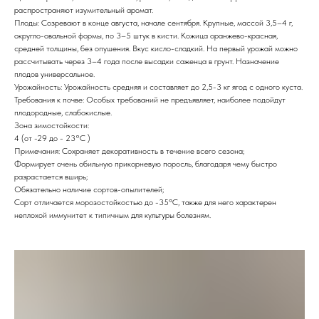
распространяют изумительный аромат.
Плоды: Созревают в конце августа, начале сентября. Крупные, массой 3,5–4 г,
округло-овальной формы, по 3–5 штук в кисти. Кожица оранжево-красная,
средней толщины, без опушения. Вкус кисло-сладкий. На первый урожай можно
рассчитывать через 3–4 года после высадки саженца в грунт. Назначение
плодов универсальное.
Урожайность: Урожайность средняя и составляет до 2,5-3 кг ягод с одного куста.
Требования к почве: Особых требований не предъявляет, наиболее подойдут
плодородные, слабокислые.
Зона зимостойкости:
4 (от -29 до - 23°С )
Примечания: Сохраняет декоративность в течение всего сезона;
Формирует очень обильную прикорневую поросль, благодаря чему быстро
разрастается вширь;
Обязательно наличие сортов-опылителей;
Сорт отличается морозостойкостью до -35ºС, также для него характерен
неплохой иммунитет к типичным для культуры болезням.