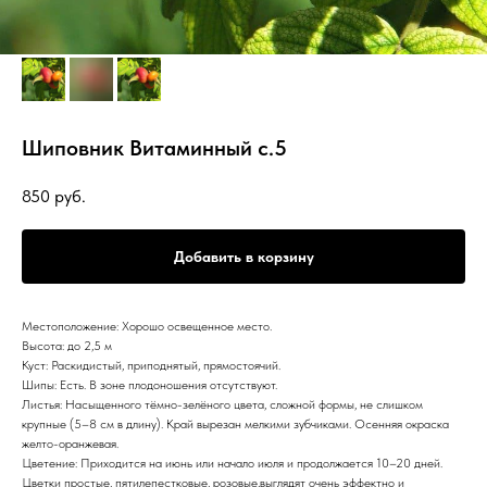
Шиповник Витаминный с.5
850
руб.
Добавить в корзину
Местоположение: Хорошо освещенное место.
Высота: до 2,5 м
Куст: Раскидистый, приподнятый, прямостоячий.
Шипы: Есть. В зоне плодоношения отсутствуют.
Листья: Насыщенного тёмно-зелёного цвета, сложной формы, не слишком
крупные (5–8 см в длину). Край вырезан мелкими зубчиками. Осенняя окраска
желто-оранжевая.
Цветение: Приходится на июнь или начало июля и продолжается 10–20 дней.
Цветки простые, пятилепестковые, розовые,выглядят очень эффектно и