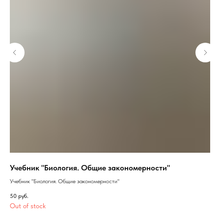
Учебник "Биология. Общие закономерности"
Фе
жи
Учебник "Биология. Общие закономерности"
Фер
50
руб.
Out of stock
312
Out