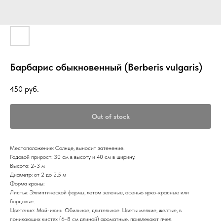
Барбарис обыкновенный (Berberis vulgaris)
450
руб.
Out of stock
Местоположение: Солнце, выносит затенение.
Годовой прирост: 30 см в высоту и 40 см в ширину.
Высота: 2-3 м
Диаметр: от 2 до 2,5 м
Форма кроны:
Листья: Эллиптической формы, летом зеленые, осенью ярко-красные или
бордовые.
Цветение: Май-июнь. Обильное, длительное. Цветы мелкие, желтые, в
поникающих кистях (6-8 см длиной) ароматные, привлекают пчел.