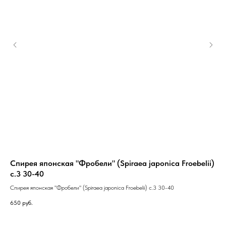
Спирея японская "Фробели" (Spiraea japonica Froebelii)
Ро
с.3 30-40
Роз
Спирея японская "Фробели" (Spiraea japonica Froebelii) с.3 30-40
69
Out
650
руб.