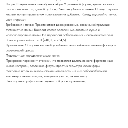
Плоды: Созревание в сентябре-октябре. Удлиненной формы, ярко-красные с
сизоватым налетом, длиной до 1 см. Они съедобны и полезны. На вкус терпко-
кислые, но при правильном использовании добавляют блюду вкусовой оттенок,
цвет и аромат.
Требования к почве: Предпочитает дренированные, свежие, нейтральные,
суглинистые почвы. Выносит слегка засоленные, довольно сухие и
малоплодородные почвы. Не переносит заболоченных и сильнокислых почв.
Зона морозостойкости: 3 (-40,0 до -34,5)
Примечания: Обладает высокой устойчивостью к неблагоприятным факторам
окружающей среды;
Подходит для городского озеленения;
Прекрасно переносит стрижки, что позволяет делать из него формованные
живые изгороди, различные фигуры простых геометрических форм;
Неспелые ягоды ни в коем случае нельзя есть – в них собрана большая
концентрация алкалоидов, которые ядовиты для человека;
Необходима профилактика мучнистой росы и ржавчины.