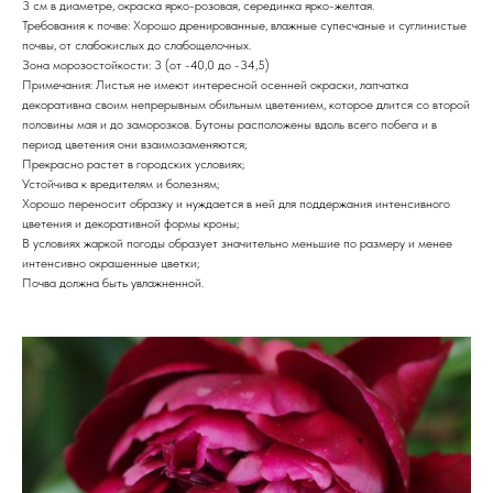
3 см в диаметре, окраска ярко-розовая, серединка ярко-желтая.
Требования к почве: Хорошо дренированные, влажные супесчаные и суглинистые
почвы, от слабокислых до слабощелочных.
Зона морозостойкости: 3 (от -40,0 до -34,5)
Примечания: Листья не имеют интересной осенней окраски, лапчатка
декоративна своим непрерывным обильным цветением, которое длится со второй
половины мая и до заморозков. Бутоны расположены вдоль всего побега и в
период цветения они взаимозаменяются;
Прекрасно растет в городских условиях;
Устойчива к вредителям и болезням;
Хорошо переносит образку и нуждается в ней для поддержания интенсивного
цветения и декоративной формы кроны;
В условиях жаркой погоды образует значительно меньшие по размеру и менее
интенсивно окрашенные цветки;
Почва должна быть увлажненной.