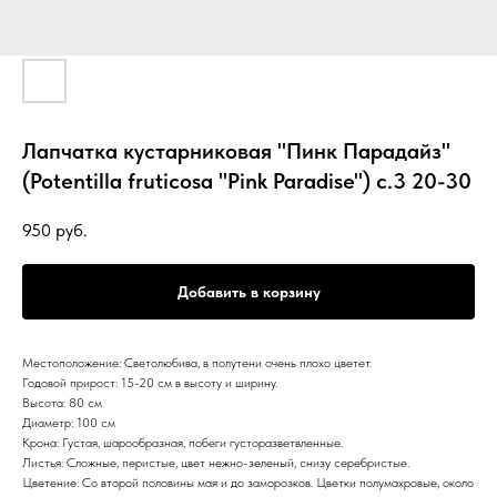
Лапчатка кустарниковая "Пинк Парадайз"
(Potentilla fruticosa "Pink Paradise") с.3 20-30
950
руб.
Добавить в корзину
Местоположение: Светолюбива, в полутени очень плохо цветет.
Годовой прирост: 15-20 см в высоту и ширину.
Высота: 80 см
Диаметр: 100 см
Крона: Густая, шарообразная, побеги густоразветвленные.
Листья: Сложные, перистые, цвет нежно-зеленый, снизу серебристые.
Цветение: Со второй половины мая и до заморозков. Цветки полумахровые, около