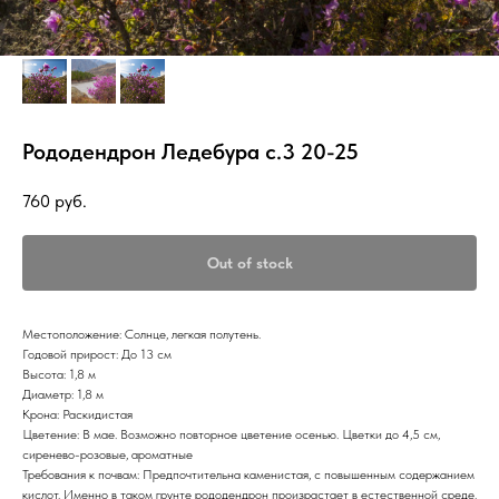
Рододендрон Ледебура с.3 20-25
760
руб.
Out of stock
Местоположение: Солнце, легкая полутень.
Годовой прирост: До 13 см
Высота: 1,8 м
Диаметр: 1,8 м
Крона: Раскидистая
Цветение: В мае. Возможно повторное цветение осенью. Цветки до 4,5 см,
сиренево-розовые, ароматные
Требования к почвам: Предпочтительна каменистая, с повышенным содержанием
кислот. Именно в таком грунте рододендрон произрастает в естественной среде.