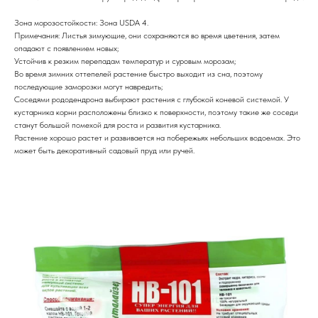
Зона морозостойкости: Зона USDA 4.
Примечания: Листья зимующие, они сохраняются во время цветения, затем
опадают с появлением новых;
Устойчив к резким перепадам температур и суровым морозам;
Во время зимних оттепелей растение быстро выходит из сна, поэтому
последующие заморозки могут навредить;
Соседями рододендрона выбирают растения с глубокой коневой системой. У
кустарника корни расположены близко к поверхности, поэтому такие же соседи
станут большой помехой для роста и развития кустарника.
Растение хорошо растет и развивается на побережьях небольших водоемах. Это
может быть декоративный садовый пруд или ручей.