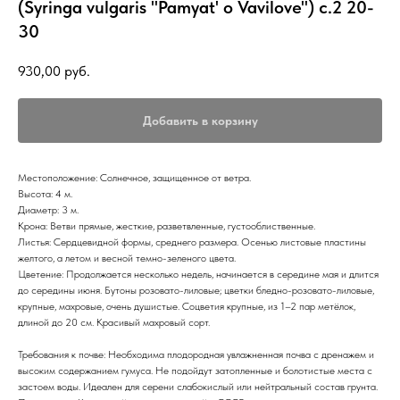
(Syringa vulgaris "Pamyat' o Vavilove") с.2 20-
30
930,00
руб.
Добавить в корзину
Местоположение: Солнечное, защищенное от ветра.
Высота: 4 м.
Диаметр: 3 м.
Крона: Ветви прямые, жесткие, разветвленные, густооблиственные.
Листья: Сердцевидной формы, среднего размера. Осенью листовые пластины
желтого, а летом и весной темно-зеленого цвета.
Цветение: Продолжается несколько недель, начинается в середине мая и длится
до середины июня. Бутоны розовато-лиловые; цветки бледно-розовато-лиловые,
крупные, махровые, очень душистые. Соцветия крупные, из 1–2 пар метёлок,
длиной до 20 см. Красивый махровый сорт.
Требования к почве: Необходима плодородная увлажненная почва с дренажем и
высоким содержанием гумуса. Не подойдут затопленные и болотистые места с
застоем воды. Идеален для серени слабокислый или нейтральный состав грунта.